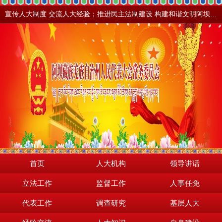
宣传人大制度 交流人大经验；推进民主法制建设 构建和谐文明阿坝。地震之后，阿坝依然美丽！
首页
人大机构
领导讲话
立法工作
监督工作
人事任免
代表工作
调查研究
基层人大