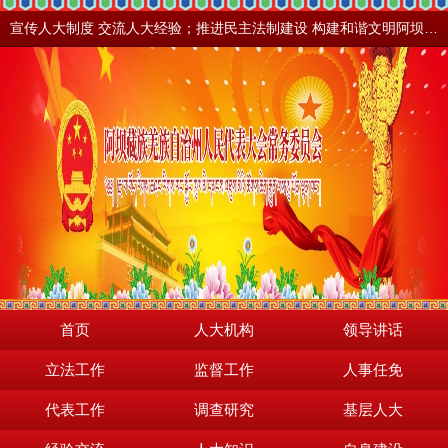
宣传人大制度 交流人大经验；推进民主法制建设 构建和谐文明阿坝。地震之后，阿坝依然美丽！
首页
人大机构
领导讲话
立法工作
监督工作
人事任免
代表工作
调查研究
基层人大