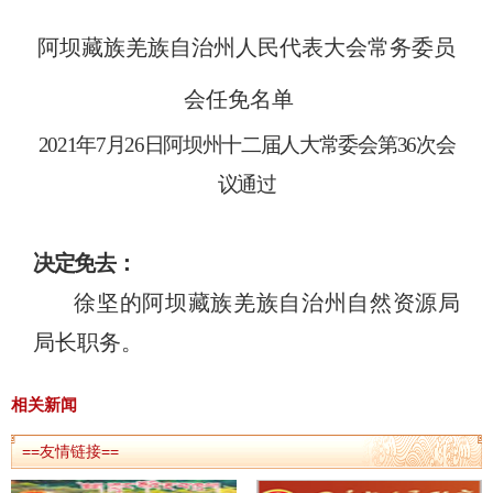
阿坝藏族羌族自治州人民代表大会常务委员
会
任免名单
202
1
年
7
月
26
日阿坝州十二届人大常委会第
3
6
次会
议通过
决定
免去
：
徐坚的
阿坝藏族羌族自治州
自然资源局
局长职务。
相关新闻
==友情链接==