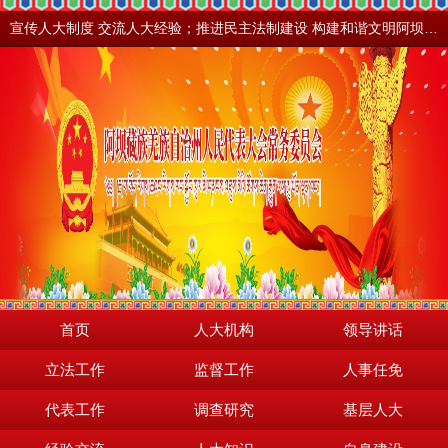
宣传人大制度 交流人大经验；推进民主法制建设 构建和谐文明阿坝。地震之后，阿坝依然美丽！
首页
人大机构
领导讲话
立法工作
监督工作
人事任免
代表工作
调查研究
基层人大