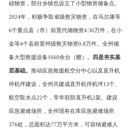
础物资，部分乡镇也设立了小型物资储备点。
2024
年，积极争取省级救灾物资，在马尔康等
6
个重点县（市）前置代储物资
4.36
万件，在小
金等
4
个县前置州级救灾物资
0.8
万件。全州储
备大型救援设备
1660
余台（艘）。
四是夯实基
层基础。
推动应急救援航空分中心以及直升机
停机坪建设，全州共建成直升机停机坪
13
个、
航空取水点
22
个，常年驻防直升机
2
架。建设
应急避难场所，全州现有在库应急避难场所
376
处，总面积达
77
万平方米，可容纳避难人