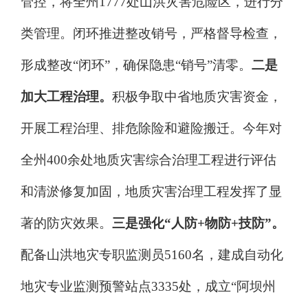
管控，将全州
1777
处山洪灾害危险区，进行分
类管理。闭环推进整改销号，严格督导检查，
形成整改
“
闭环
”
，确保隐患
“
销号
”
清零
。
二是
加大工程治理。
积极争取中省地质灾害资金，
开展工程治理、排危除险和避险搬迁。今年对
全州
400
余处地质灾害综合治理工程进行评估
和清淤修复加固，地质灾害治理工程发挥了显
著的防灾效果。
三是强化
“
人防
+
物防
+
技防
”
。
配备山洪地灾专职监测员
5160
名，建成自动化
地灾专业监测预警站点
3335
处，成立
“
阿坝州