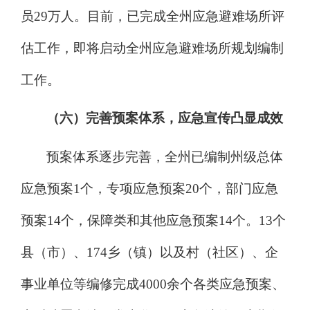
员
29
万人。目前，已完成全州应急避难场所评
估工作，即将启动全州应急避难场所规划编制
工作。
（六）完善预案体系，应急宣传凸显成效
预案体系逐步完善，
全州已编制州级总体
应急预案
1
个，专项应急预案
20
个，部门应急
预案
14
个，保障类和其他应急预案
14
个。
13
个
县（市）、
174
乡（镇）以及村（社区）、企
事业单位等编修完成
4000
余个各类应急预案、