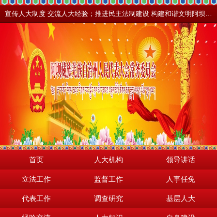
宣传人大制度 交流人大经验；推进民主法制建设 构建和谐文明阿坝。地震之后，阿坝依然美丽！
首页
人大机构
领导讲话
立法工作
监督工作
人事任免
代表工作
调查研究
基层人大