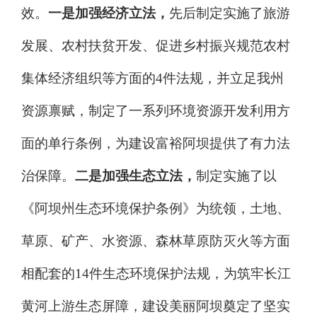
效。
一是加强
经济立法
，
先后制定实施了旅游
发展、
农村扶贫开发
、
促进乡村振兴
规范
农村
集体经济组织等
方面的
4
件
法规，
并
立足我州
资源禀赋，制定了一系列
环境资源开发利用方
面的
单行条例，为建设富裕阿坝提供
了有力
法
治保障
。
二是加强
生态立法
，
制定实施了以
《阿坝州生态环境保护条例》为统领，土地、
草原、矿产、水资源、森林草原防灭火等方面
相配套的
14
件生态环境保护法规，为筑牢长江
黄河上游生态屏障，建设美丽阿坝奠定
了坚实