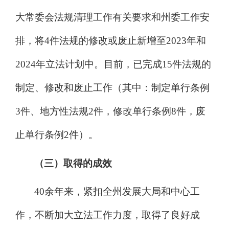
大常委会法规清理工作有关要求
和
州委
工作安
排
，
将
4
件法规的修改或废止新增至
2023
年和
2024
年
立法计划中。目前，
已完成
15
件法规的
制定、修改和废止工作（其中：制定单行条例
3
件、地方性法规
2
件，修改单行条例
8
件，废
止单行条例
2
件）。
（三）取得的成效
40
余年来，紧扣全州发展大局和中心工
作，不断加大立法工作力度，取得了良好成