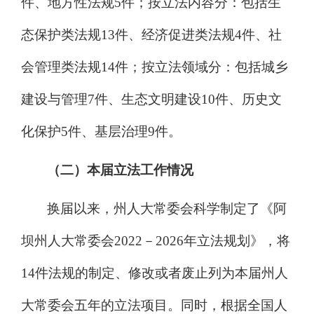
件
、
地方性法规
5
件；按立法内容分
：
包括生
态保护类法规
1
3
件
、
经济促进类法规
4
件
、
社
会管理类法规
14
件
；按立法领域分：包括城乡
建设与管理
7
件、生态文明建设
10
件、历史文
化保护
5
件、基层治理
9
件。
（二）本届立法工作情况
换届以来，州人大常委会科学制定了《阿
坝州人大常委会
2022
－
2026
年
立法规划》，将
14
件法规的制定、修改或者废止列为本届州人
大常委会五年的立法项目。
同时，
根据全国人