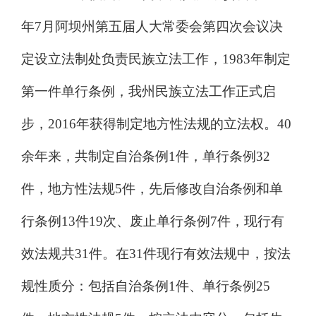
年
7
月阿坝州第五届人大常委会第四次会议决
定设立法制处负责民族立法工作，
1983
年
制定
第一件单行条例
，我州民族立法工作正式启
步
，
2016
年获得制定地方性法规的立法权。
40
余年来，共制定自治条例
1
件，单行条例
32
件，地方性法规
5
件，先后修改自治条例和单
行条例
1
3
件
1
9
次、废止单行条例
7
件，现行有
效法规共
3
1
件。在
3
1
件现行有效法规中，按法
规性质分
：
包括自治条例
1
件
、
单行条例
2
5