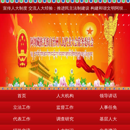
宣传人大制度 交流人大经验；推进民主法制建设 构建和谐文明阿坝。地震之后，阿坝依然美丽！
首页
人大机构
领导讲话
立法工作
监督工作
人事任免
代表工作
调查研究
基层人大