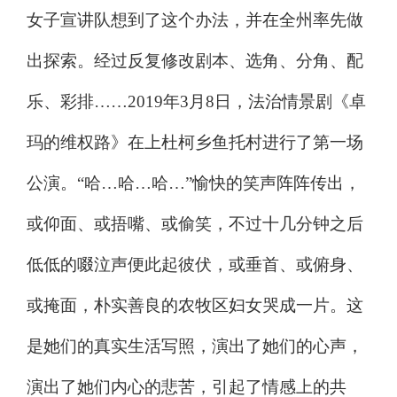
女子宣讲队想到了这个办法，并在全州率先做
出探索。经过反复修改剧本、选角、分角、配
乐、彩排
……2019
年
3
月
8
日，法治情景剧《卓
玛的维权路》在上杜柯乡鱼托村进行了第一场
公演。
“
哈
…
哈
…
哈
…”
愉快的笑声阵阵传出，
或仰面、或捂嘴、或偷笑，不过十几分钟之后
低低的啜泣声便此起彼伏，或垂首、或俯身、
或掩面，朴实善良的农牧区妇女哭成一片。这
是她们的真实生活写照，演出了她们的心声，
演出了她们内心的悲苦，引起了情感上的共