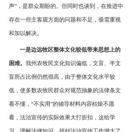
声
”
，
是群众期盼
的
。
但
同时也谈到，在推进中
存在一些
主客观方面的
问题和不足，亟需重视
和加以解决。
一
是
边远牧区
整体文化较低带来思想上的
困难。
我州农牧民文化知识偏低，文盲、半文
盲所占比例仍然很高，由于整体文化水平较
低，使多数农牧民群众对规范抽象的法律条文
看不懂，
“
不实用
”
的辅导材料内容枯燥不愿
看，法
治
宣传的实际效果大打折扣，这给学
习、理解法律知识，搞好法
治
宣传工作增大了