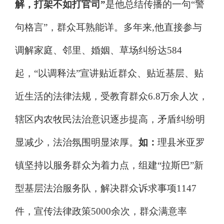
解，打架不如打官司
”
是他总结传播的一句
“
警
句格言
”
，群众耳熟能详。多年来
,
他直接参与
调解家庭、邻里、婚姻、草场纠纷达
584
起，
“
以调释法
”
宣讲贴近群众、贴近基层、贴
近生活的法律法规，受教育群众
6.8
万余人次，
辖区内农牧民法治意识逐步提高，矛盾纠纷明
显减少，法治氛围明显浓厚。
如：
理县米亚罗
镇坚持以服务群众为着力点，组建
“
拉斯巴
”
新
型基层法治服务队，解决群众诉求事项
1147
件，宣传法律政策
5000
余次，群众满意率