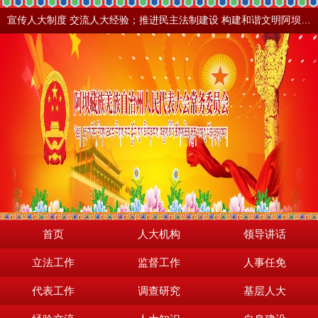
宣传人大制度 交流人大经验；推进民主法制建设 构建和谐文明阿坝。地震之后，阿坝依然美丽！
首页
人大机构
领导讲话
立法工作
监督工作
人事任免
代表工作
调查研究
基层人大