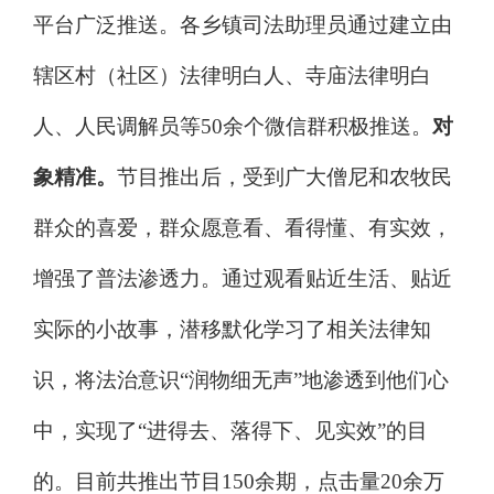
平台广泛推送。各乡镇司法助理员通过建立由
辖区村（社区）法律明白人、寺庙法律明白
人、人民调解员等
50
余个微信群积极推送。
对
象精准。
节目推出后，受到广大僧尼和农牧民
群众的喜爱，群众愿意看、看得懂、有实效，
增强了普法渗透力。通过观看贴近生活、贴近
实际的小故事，潜移默化学习了相关法律知
识，将法治意识
“
润物细无声
”
地渗透到他们心
中，实现了
“
进得去、落得下、见实效
”
的目
的。目前共推出节目
150
余期，点击量
20
余万