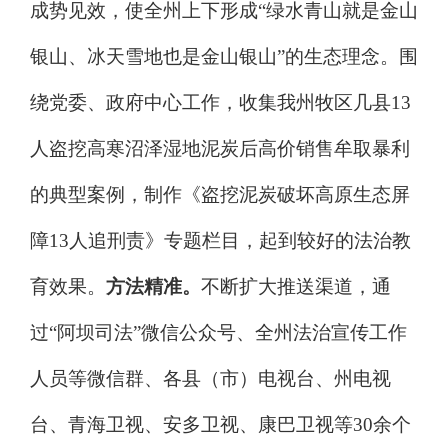
成势见效，使全州上下形成
“
绿水青山就是金山
银山、冰天雪地也是金山银山
”
的生态理念。围
绕党委、政府中心工作，收集我州牧区几县
13
人盗挖高寒沼泽湿地泥炭后高价销售牟取暴利
的典型案例，制作《盗挖泥炭破坏高原生态屏
障
13
人追刑责》专题栏目，起到较好的法治教
育效果。
方法精准。
不断扩大推送渠道，通
过
“
阿坝司法
”
微信公众号、全州法治宣传工作
人员等微信群、各县（市）电视台、州电视
台、青海卫视、安多卫视、康巴卫视等
30
余个