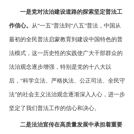
一
是党对法
治
建设道路的探索坚定普法工
作信心。
从
“
一五
”
普法到
“
八
五
”
普法，中国从
最初的全民普法启蒙教育到建设中国特色的普
法模式，这一历史性的实践使广大干部群众的
法
治
观念逐步增强，
特别是党的十八大以
后，
“
科学立法
、
严格执法
、
公正司法
、
全民守
法
”
的社会主义法
治
观念逐渐深入人心，进一步
坚定了我们普法工作的信心和决心。
二是法治宣传在高质量发展中承担着重要