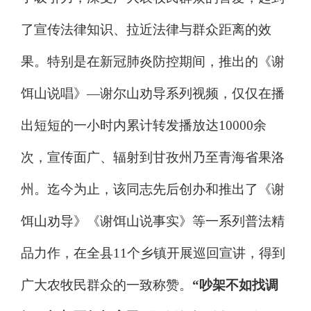
了宣传法律知识、拉近法律与群众距离的效
果。特别是在新冠肺炎防控期间，推出的《谢
饵山说唱》
—
谢尔山劝导系列视频，仅仅在播
出短短的一小时内累计转发播放达
10000
余
次，宣传面广、辐射到甘孜州乃至青海省果洛
州。迄今为止，该同志先后创办和推出了《谢
饵山劝导》《谢饵山说事实》等一系列普法精
品力作，在全县
11
个乡镇开展巡回宣讲，得到
广大农牧民群众的一致称赞。
“
吵架不如找调