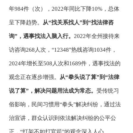
年
984
件（次），
2022
年同比下降
10%
，总体
呈下降趋势。
从
“
找关系找人
”
到
“
找法律咨
询
”
，遇事找法入脑入行。
2022
年全州接待来
访咨询
268
人次，
“12348”
热线咨询
1034
件，
2024
年增长至
508
人次和
1689
件，遇事找法的
观念正在逐步增强。
从
“
拳头说了算
”
到
“
法律
说了算
”
，解决问题用法成为常态。
受传统习
俗影响，民间习惯用
“
拳头
”
解决纠纷，通过法
治宣讲，群众认识到依法解决纠纷的公平公
正，
“
打架不如打官司
”
的观念深入人心。