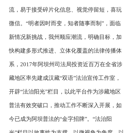
流，易于接受碎片化信息、视觉停留短，喜玩
微信。
“
明者因时而变，知者随事而制
”
，面临
新情况新挑战，我州顺应潮流，明确目标，加
快构建多形式推进、立体化覆盖的法律传播体
系，
2017
年阿坝州司法局投资近百万在全省涉
藏地区率先建成汉藏
“
双语
”
法治宣传工作室，
开辟
“
法治阳光
”
栏目，以此平台作为涉藏地区
普法有效突破口，推动工作不断深入开展，如
今已成为阿坝普法的
“
金字招牌
”
。
“
法治阳
光
”
栏目以故事性为支撑、以微视角为角度、以