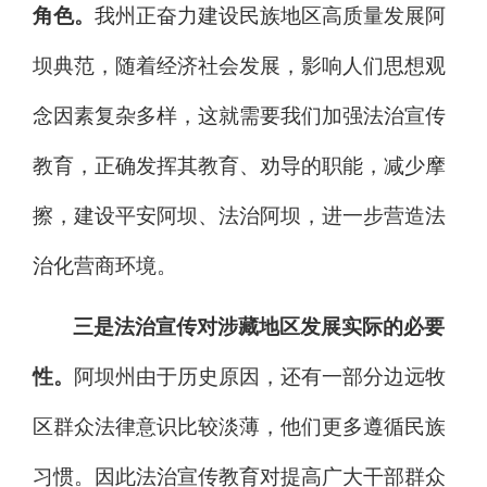
角色。
我州正奋力建设民族地区高质量发展阿
坝典范，
随着
经济社会发展
，影响人们思想观
念因素复杂多样，这就需要我们加强法
治
宣传
教育，正确发挥其教育、劝导的职能，减少摩
擦，
建设平安阿坝、法治阿坝，进一步营造法
治化营商环境。
三是法治宣传对涉藏地区发展实际的必要
性。
阿坝州由于历史原因，还有一部分
边远牧
区
群众法律意识比较淡薄，他们更多
遵循
民族
习惯。因此法
治
宣传教育对提高广大干部群众