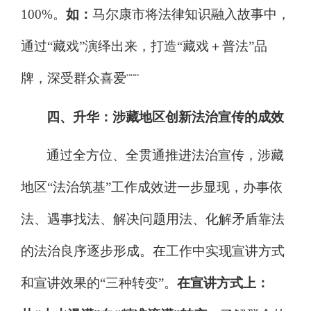
100%
。
如：
马尔康市将法律知识融入故事中，
通过
“
藏戏
”
演绎出来，打造
“
藏戏＋普法
”
品
牌，深受群众喜爱
¨¨¨
四、升华：涉藏
地区创新法
治
宣传的
成效
通过全方位、全贯通推进法治宣传，涉藏
地区
“
法治筑基
”
工作成效进一步显现，办事依
法、遇事找法、解决问题用法、化解矛盾靠法
的法治良序逐步形成。在工作中实现宣讲方式
和宣讲效果的
“
三种转变
”
。
在宣讲方式上：