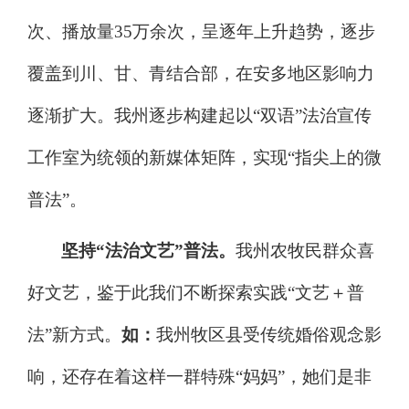
次、播放量
35
万余次，呈逐年上升趋势，逐步
覆盖到川、甘、青结合部，在安多地区影响力
逐渐扩大。我州逐步构建起以
“
双语
”
法治宣传
工作室为统领的新媒体矩阵，实现
“
指尖上的微
普法
”
。
坚持
“
法治文艺
”
普法。
我州农牧民群众喜
好文艺，鉴于此我们不断探索实践
“
文艺＋普
法
”
新方式。
如：
我州牧区县受传统婚俗观念影
响，还存在着这样一群特殊
“
妈妈
”
，她们是非