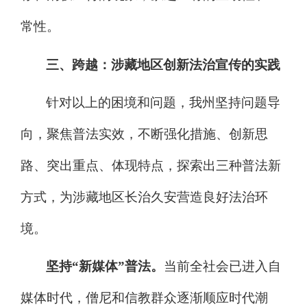
常性。
三
、跨越：
涉藏
地区创新法
治
宣传的
实践
针对以上的困境和问题，我州坚持问题导
向，聚焦普法实效，
不断强化措施、创新思
路、突出重点、体现特点，
探索出三种普法新
方式，
为
涉藏
地区长治久安营造良好法治环
境。
坚持
“
新
媒体
”
普法。
当前全社会已进入自
媒体时代，僧尼和信教群众逐渐顺应时代潮