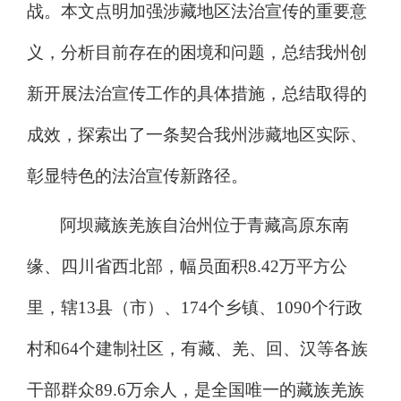
战。
本文点明加强涉藏地区法治宣传的重要意
义，分析目前存在的困境和问题，
总结
我州创
新开展法治宣传工作
的具体措施，总结取得的
成效，探索出了一条契合
我州涉藏地区实际
、
彰显特色的
法治宣传
新路径。
阿坝藏族羌族自治州位于青藏高原东南
缘、四川省西北部，幅员面积
8.42
万平方公
里，辖
13
县（市）、
174
个乡镇、
10
90
个行政
村和
64
个建制社区，有藏、羌、回、汉等各族
干部群众
89.6
万余人，是全国唯一的藏族羌族