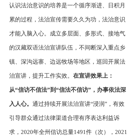
认识法治意识的培养是一个循序渐进、日积月
累的过程，法治宣传需要久久为功，法治意识
才能入脑入心。成立多层面、多形式、接地气
的汉藏双语法治宣讲队伍，不间断深入重点乡
镇、深沟远寨、边远牧场等地区，巡回开展法
治宣讲，提升工作实效。
在宣讲效果上：
从
“
信访不信法
”
到
“
信法不信访
”
，办事依法深
入人心。
通过持续开展法治宣讲
“
浸润
”
，有效
引导群众通过法律渠道合理有序表达利益诉
求，
2020
年全州信访总量
1491
件（次），
2021