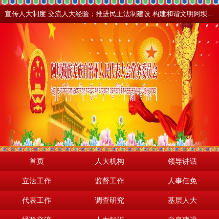
宣传人大制度 交流人大经验；推进民主法制建设 构建和谐文明阿坝。地震之后，阿坝依然美丽！
首页
人大机构
领导讲话
立法工作
监督工作
人事任免
代表工作
调查研究
基层人大