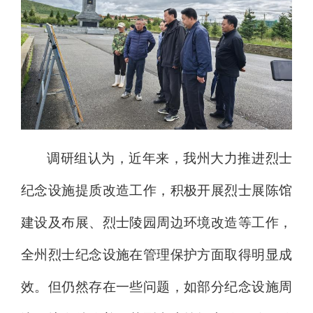
调研
组认为
，
近年来，我州
大力推进烈士
纪念设施提质改造工作，积极开展烈士
展陈
馆
建设及布展
、烈士陵园周边环境改造等
工作，
全州烈士纪念设施在管理保护方面取得
明显
成
效
。
但仍
然
存在
一些
问题，如部分纪念设施周