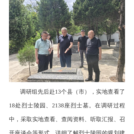
调研组先后赴
13
个县（市）
，实地查看了
18
处烈士陵园、
213
8
座烈士墓。在调研过程
中，
采取实地查看、查阅资料、听取汇报、召
开座谈会等形式，
详细了解烈士陵园的
规划
建