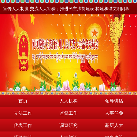
宣传人大制度 交流人大经验；推进民主法制建设 构建和谐文明阿坝。地震之后，阿坝依然美丽！
首页
人大机构
领导讲话
立法工作
监督工作
人事任免
代表工作
调查研究
基层人大