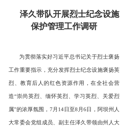
泽久带队
开展烈士纪念设施
保护管理工作
调研
为贯彻落实好习近平总书记关于烈士褒扬
工作重要指示，充分发挥烈士纪念设施褒扬英
烈、教育后人的红色资源作用，在全社会营
造
“
崇尚英烈、缅怀英烈、学习英烈、关爱烈
属
”
的浓厚氛围
，
7
月
14
日至
8
月
6
日，
阿坝
州人
大常委会
党组成员、
副主任泽久带领由
州人大