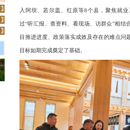
入阿坝、若尔盖、红原等
8个县
，
聚焦就业
过
“听汇报、查资料、看现场、访群众”相结
目推进进度、政策落实成效及存在的难点问
目标如期完成奠定
了
基础。