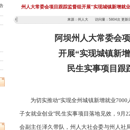
告
州人大常委会项目跟踪监督组开展“实现城镇新增就业7
藏族羌族自治州第十三届人民代表大会第六次会议时间的决定
来源：州人大
访问量：
5804次
更新日
族羌族自治州人民代表大会常务委员会公告
阿坝
州人大常委会
州县乡两级人民代表大会换届选举时间的决定
开展
“
实现
城镇新增
族羌族自治州第十三届人民代表大会常务委员会公告
民生实事项目
跟
族羌族自治州人民代表大会常务委员会公告
为切实推动
“
实现全州城镇新增就业
70
子女就业创业
”民生实事项目落地见效，9月22
会副主任
泽久
带队，州人大社会委与州人社