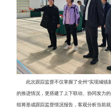
此次
跟踪监督
不仅
掌握了
全州
“
实现
城镇
的推进
情况
，更搭建了上下联动、协同发力的
组
将形成
跟踪监督情况
报告，客观分析当前就