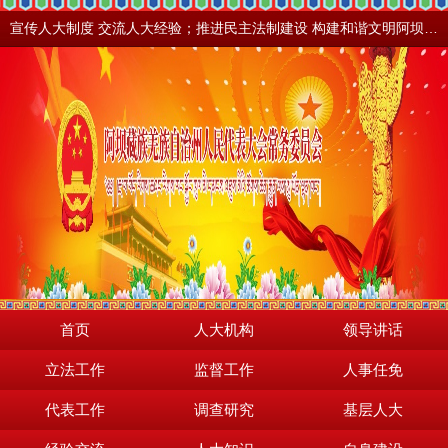
宣传人大制度 交流人大经验；推进民主法制建设 构建和谐文明阿坝。地震之后，阿坝依然美丽！
首页
人大机构
领导讲话
立法工作
监督工作
人事任免
代表工作
调查研究
基层人大