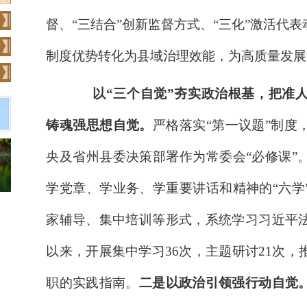
督、
“
三结合
”
创新监督
方式
、
“
三化
”
激活代表
制度优势转化为县域治理效能，为高质量发展
以
“三个自觉”夯实政治根基，把准人
铸魂强思想自觉。
严格落实
“第一议题”制
央及省州县委决策部署作为常委会“必修课”
学党章、学业务、学重要讲话和精神的“六学
家辅导、集中培训等形式，系统学习习近平
以来，开展集中学习
36
次，主题研讨
21
次，
职的实践指南。
二是以政治引领强行动自觉