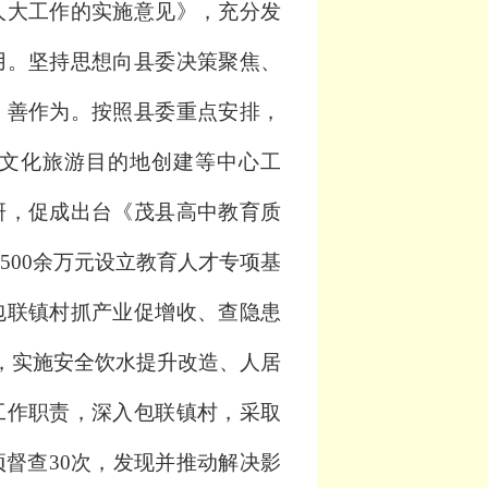
人大工作的实施意见》，充分发
用。坚持思想向县委决策聚焦、
、善作为。按照县委重点安排，
文化旅游目的地创建等中心工
研，促成出台
《茂县高中教育质
500
余
万元设立教育人才专项基
包联镇
村抓产业促增收、查隐患
，实施安全饮水提升改造、人居
工作职责，深入
包联镇村
，采取
项督查
30
次，发现并推动解决影