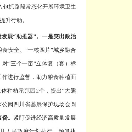
入包抓路段常态化开展环境卫生
提升行动
。
发展“助推器”。
一是突出政治
粮食安全、
“
一核四片
”
城乡融合
，对
“三个一亩”立体复（套）标
工作进行监督，助力
粮食种植面
立体种植示范园
2
个
，提出
“
大熊
家公园四川省基层保护现场会圆
监督。
紧盯促进经济高质量发展
县人民政府计划执行、预算执