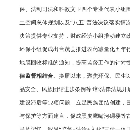
保、法制司法和科教文卫四个专业代表小组
土空间总体规划以及
“八五”普法决议落实情
决策提供专业支持，
财政经济小组
推动建立
环保小组促成出台
茂县推进农药减量化五年
地膜回收标准的通知
，
提高监督工作的针对
律监督相结合。
换届以来，
聚焦
环保、
民生
品安全
、民族团结进步条例
等
4
部法律法规开
建设滞后等
12
项问题。立足民族团结
创建
，
与保护
等
方面
建言，促成黑虎鹰嘴河碉楼等
民族记忆，彰显
“
监督
+
法治
+
文化
”
三位一体