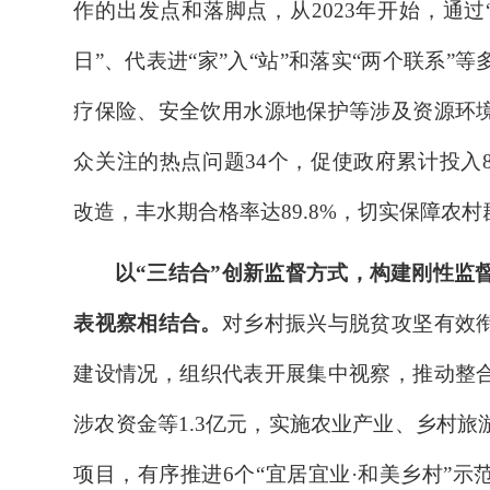
作的出发点和落脚点，
从
2023
年开始，
通过
日”、代表进“家”入“站”和落实“两个联系”等
疗保险、
安全饮用水源地保护
等涉及资源环
众关注的热点问题
34
个，促使政府
累计投入
改造，丰水期合格率达
89.8%
，切实保障农村
以
“三结合”创新监督方式，构建刚性监督
表视察相结合。
对
乡村振兴与脱贫攻坚有效
建设情况，组
织代表开展集中视察
，推动
整
涉农资金等
1.3
亿
元，实施农业产业、乡村旅
项目，有序推进
6
个
“
宜居宜业
·
和美乡村
”
示