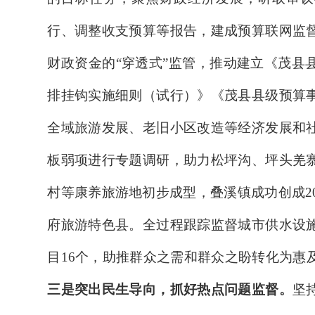
行、调整收支预算等报告，建成预算联网监
财政资金的
“穿透式”监管，推动建立
《茂县
排挂钩实施细则（试行）》《茂县县级预算
全域旅游发展、老旧小区改造等经济发展和
板弱项进行专题调研，助力
松坪沟、坪头羌
村等康养旅游地初步成型，叠溪镇成功创成
2
府旅游特色县。
全过程跟踪监督城市供水设
目
16
个，
助推群众之需和群众之盼转化为惠
三是突出民生导向，抓好热点问题监督。
坚