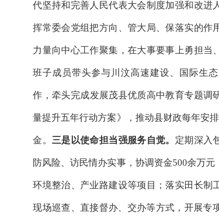
代坚持和完善人民代表大会制度加强和改进
挥常委会党组把方向、管大局、保落实的作
力量向中心工作聚集，在大事要事上勇担当
班子成员带头参与川汶高速建设、国际生态
作，牵头完成
发展茂县优质高中
教育
专题调
量提升
五
年行动方案》
，推动县财政每年安排
金。
三是以使命担当强服务自觉。
定期深入
防风险
、访民情办实事，
协调资金
500
余万元
环境整治、产业路建设等项目
；落实
田
长制
现场巡查、直接督办、交办等方式，开展专