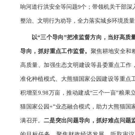
响
河道
行洪安全等问题
9
个；带领机关干部深
整治、文明行为劝导，
全力落实城乡环境质量
以
“三个导向”把准监督方向，当好高质量
导向，抓好重点工作监督。
聚焦耕地安全和
高质量、加强生态文明建设等县委重点
工作
准化种植模式、
大熊猫国家公园建设
等
重点
积增至
9.98
万亩
，推动
建成
“
三个一亩
”
粮果
猫国家公园
+”
业态融合
模式
，
助力
大熊猫国
满
召开
。
二是突出问题导向，抓好难点问题
的目标任务，聚焦财政经济发展，听取审议