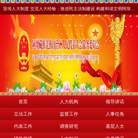
宣传人大制度 交流人大经验；推进民主法制建设 构建和谐文明阿坝。地震之后，阿坝依然美丽！
首页
人大机构
领导讲话
立法工作
监督工作
人事任免
代表工作
调查研究
基层人大