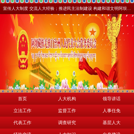
宣传人大制度 交流人大经验；推进民主法制建设 构建和谐文明阿坝。地震之后，阿坝依然美丽！
首页
人大机构
领导讲话
立法工作
监督工作
人事任免
代表工作
调查研究
基层人大