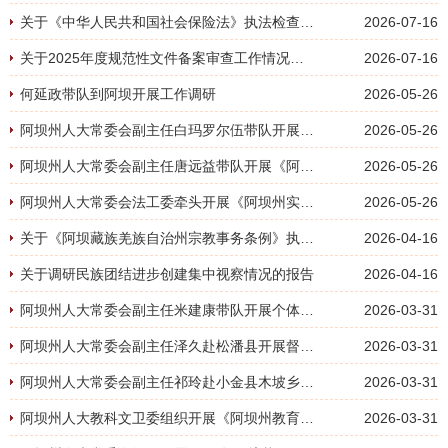
关于《中华人民共和国社会保险法》执法检查的情况报告
2026-07-16
关于2025年度规范性文件备案审查工作情况的报告
2026-07-16
何延政带队到阿坝开展工作调研
2026-05-26
阿坝州人大常委会副主任白玛罗尔伍带队开展阿坝州现代农牧产业发展情况调研
2026-05-26
阿坝州人大常委会副主任唐远益带队开展《阿坝州非物质文化遗产保护条例》修订论证调研
2026-05-26
阿坝州人大常委会法工委牵头开展《阿坝州实施〈四川省电力设施保护和供用电秩序维护条例〉补充规定（草案）》立法调研
2026-05-26
关于《阿坝藏族羌族自治州宗教事务条例》执法检查的情况报告
2026-04-16
关于调研民族团结进步创建集中视察情况的报告
2026-04-16
阿坝州人大常委会副主任米建康带队开展个体工商户突出问题专题调研
2026-03-31
阿坝州人大常委会副主任泽久赴松潘县开展督导调研
2026-03-31
阿坝州人大常委会副主任祁玲赴小金县木坡乡督导调研
2026-03-31
阿坝州人大教科文卫委组织开展《阿坝州教育条例》修订论证调研
2026-03-31