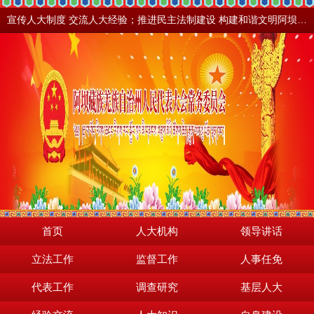
宣传人大制度 交流人大经验；推进民主法制建设 构建和谐文明阿坝。地震之后，阿坝依然美丽！
首页
人大机构
领导讲话
立法工作
监督工作
人事任免
代表工作
调查研究
基层人大