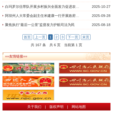
白玛罗尔伍带队开展乡村振兴全面发力促进农民全面增收工作情况专题调研
2025-10-27
阿坝州人大常委会副主任米建康一行开展政府债务限额和国有资产管理情况工作调研
2025-09-28
聚焦执行“最后一公里”监督发力护航司法为民
2025-08-18
首页
上一页
1
2
3
下一页
末页
共 167 条
共 6 页
当前第 1 页
==友情链接==
关于我们
|
版权声明
|
网站地图