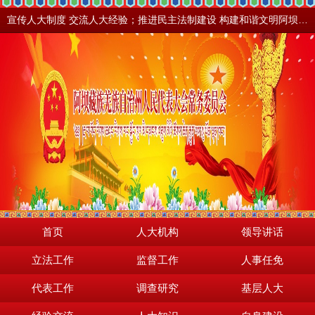
宣传人大制度 交流人大经验；推进民主法制建设 构建和谐文明阿坝。地震之后，阿坝依然美丽！
首页
人大机构
领导讲话
立法工作
监督工作
人事任免
代表工作
调查研究
基层人大