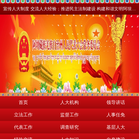
宣传人大制度 交流人大经验；推进民主法制建设 构建和谐文明阿坝。地震之后，阿坝依然美丽！
首页
人大机构
领导讲话
立法工作
监督工作
人事任免
代表工作
调查研究
基层人大