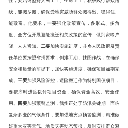
性，要始终坚持人民至上、生命至上，积极践行群众路
线，能搬尽搬，确保受地灾威胁群众搬得出、稳得住、
能致富。他要求，
一要
强化政策宣传，多形式、多角
度、全方位开展避险搬迁相关政策的宣传，做到家喻户
晓、人人皆知。
二要
加快实施进度，县乡人民政府及责
任单位要按照省州要求，倒排工期、挂图作战，在确保
安全和质量的前提下，加快实施进度，确保项目如期完
成。
三要
加强风险管控，避险搬迁作为特别国债项目，
要按序时进度拨付项目资金，确保资金高效、安全使
用。
四要
加强预警监测，我州正处于防汛关键期，面临
复杂多变的气候条件，要加强地灾点预警监测，精准做
好重大灾害天气、地质灾害动态预报，及时安排群众避