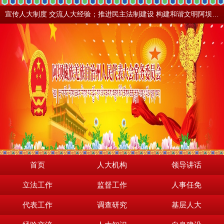
宣传人大制度 交流人大经验；推进民主法制建设 构建和谐文明阿坝。地震之后，阿坝依然美丽！
首页
人大机构
领导讲话
立法工作
监督工作
人事任免
代表工作
调查研究
基层人大