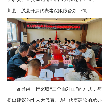
川县
、
茂
县开展代表建议跟踪督办工作。
督导
组一行
采取
“
三个面对面
”
的
方式
，与
提出建议的州人大代表、
办理代表建议的
承办