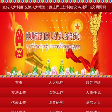
宣传人大制度 交流人大经验；推进民主法制建设 构建和谐文明阿坝。地震之后，阿坝依然美丽！
首页
人大机构
领导讲话
立法工作
监督工作
人事任免
代表工作
调查研究
基层人大