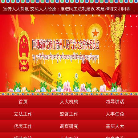
宣传人大制度 交流人大经验；推进民主法制建设 构建和谐文明阿坝。地震之后，阿坝依然美丽！
首页
人大机构
领导讲话
立法工作
监督工作
人事任免
代表工作
调查研究
基层人大