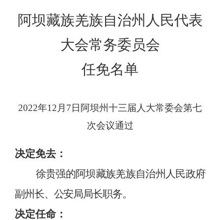
阿坝藏族羌族自治州人民代表
大会常务委员会
任免名单
202
2
年
1
2
月
7
日阿坝州十
三
届人大常委会第
七
次会议通过
决定免去
：
徐贵强的
阿坝藏族羌族自治州
人民政府
副州长、公安局局长职务。
决定任命：