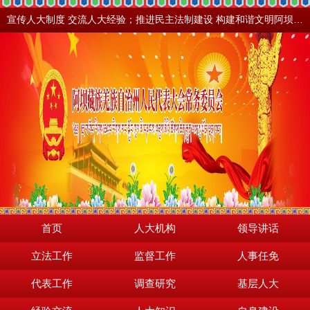
宣传人大制度 交流人大经验；推进民主法制建设 构建和谐文明阿坝。地震之后，阿坝依然美丽！
首页
人大机构
领导讲话
立法工作
监督工作
人事任免
代表工作
调查研究
基层人大