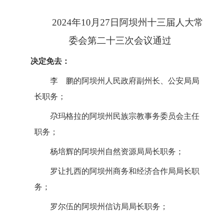
202
4
年
10
月
27
日阿坝州十
三
届人大常
委会第
二十三
次会议通过
决定免去：
李
鹏的阿坝州人民政府副州长、公安局局
长职务；
尕玛格拉的阿坝州民族宗教事务委员会主任
职务；
杨培辉的阿坝州自然资源局局长职务；
罗让扎西的阿坝州商务和经济合作局局长职
务；
罗尔伍的阿坝州信访局局长职务；