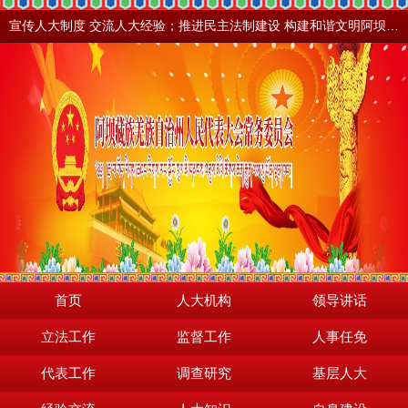
宣传人大制度 交流人大经验；推进民主法制建设 构建和谐文明阿坝。地震之后，阿坝依然美丽！
首页
人大机构
领导讲话
立法工作
监督工作
人事任免
代表工作
调查研究
基层人大