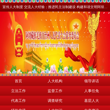
宣传人大制度 交流人大经验；推进民主法制建设 构建和谐文明阿坝。地震之后，阿坝依然美丽！
首页
人大机构
领导讲话
立法工作
监督工作
人事任免
代表工作
调查研究
基层人大