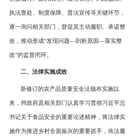
执法查处、制度保障、普法宣传等关键环节，
逐一询问相关部门，督促其主动履职、承诺整
改，推动形成
“发现问题—剖析原因—落实整
改”的监督闭环。
二、法律实施成效
新修订的农产品质量安全法
颁布
实施以
来
，
州政府
及相关部门
认真
学习
贯彻习近平总
书记
关于
食品安全
的重要论述精神，
将
法律实
施
作为
推进乡村全面振兴的
重要抓手
，依法履