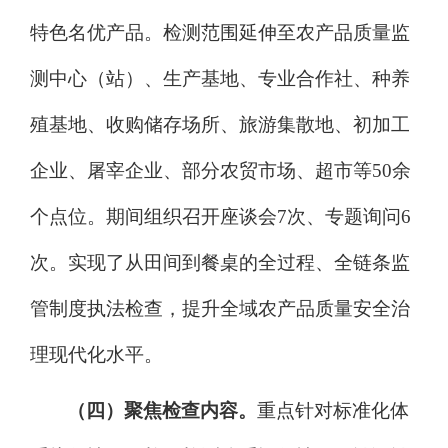
特色
名优
产品。检测范围延伸至
农产品质量监
测中心（站）、
生产基地、专业合作社、种
养
殖
基地
、收购储存场所、
旅游集散地、
初加工
企业
、
屠宰企业、
部分农贸市场、超市等
50
余
个点位。期间组织召开座谈会
7
次、专题询问
6
次。实现了从田间到餐桌的全过程、全链条监
管制度执法检查，提升全域农产品质量安全治
理现代化水平。
（四）聚焦检查内容。
重点针对
标准化体