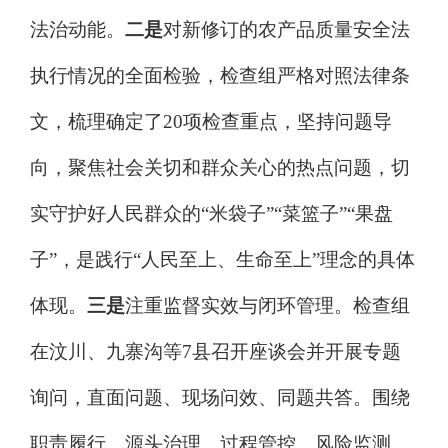
法治动能。
二是
对新修订的农产品质量安全法
执行情况的全面检验，
检查组严格对照法律条
文，梳理确定了
20
项检查重点，坚持问题导
向，聚焦
社会关切和群众关心的热点问题，切
实守护好人民群众的
“米袋子”“菜篮子”“果盘
子”，是践行“人民至上、生命至上”理念的具体
体现。
三是
注重监督实效与闭环管理。
检查组
在汶川、九寨沟等
7
县召开座谈会
并开展专题
询问，
直面问题、现场问效
、
同题共答
。围绕
职责履行、源头治理、过程管控、风险监测、