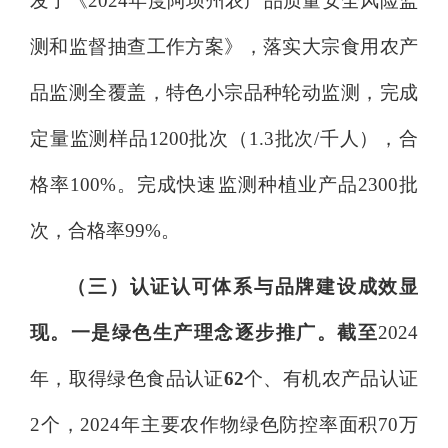
发了《
2024
年度阿坝州农产品质量安全风险监
测和监督抽查工作方案》，落实大宗食用农产
品监测全覆盖，特色小宗品种轮动监测，完成
定量监测样品
1200
批次（
1.3
批次
/千人），合
格率
100
%。完成
快速监测种植业产品
2300
批
次，合格率
99
%。
（三）认证认可体系与品牌建设成效显
现。
一是绿色生产理念逐步推广。截至
2024
年，取得绿色食品认证
62
个、有机农产品认证
2
个，
2024
年主要农作物绿色防控率面积
70
万