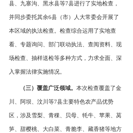
县、九寨沟、黑水县等
7县进行了实地检查，
并同步委托其余
6
县（市）人大常委会开展了
本区域的执法检查。检查综合运用了实地查
看、专题询问、部门联动执法、
查阅资料、现
场检查、抽样送检等多种
方
式
，
力求全面、深
入掌握法律实施情况。
（三）覆盖广泛领域。
本次检查
覆盖了
金
川、阿坝、汶川等
7县
主要特色农产品
优势
区，涉及
雪梨、
青稞、贝母、
牦牛、
苹果、莴
笋、
甜樱桃、
大白菜、青脆李、
藏香猪等
地方