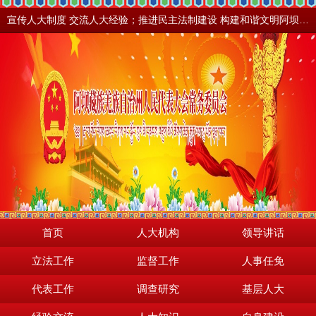
宣传人大制度 交流人大经验；推进民主法制建设 构建和谐文明阿坝。地震之后，阿坝依然美丽！
首页
人大机构
领导讲话
立法工作
监督工作
人事任免
代表工作
调查研究
基层人大