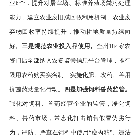
业
6
个，提升对屠宰场、标准养殖场粪污处理
能力。建立农业废旧膜回收利用机制。
农业废
弃物回收率持续提升，推动耕地质量持续向
好。
三是规范农业投入品使用。
全州
184
家
农
资门店全部纳入农资监管信息平台管理，推行
限用农药购买实名制，实施化肥、农药、兽用
抗菌药减量化行动。
四
是
加强饲料兽药监管。
强化对饲料、
兽药
经营企业的监管，净化
饲
料
、
兽药市场
，
常态化打击销售假冒伪劣行
为，严防、严查在饲料中使用
“瘦肉精”、违法