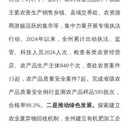
主要农资生产销售乡镇、县域交界处、农资游
商游贩活跃的集市等，集中力量开展专项执法
行动。
2024
年以来，
全州
累计
出动执法、监
管、科技人员
2026
人次，检查各类农资经营
店、农产品生产主体
840
个次
，查处农资案件
15
起，
农产品质量安全案件
7
起
。
完成
省级农
产品质量安全例行监测农产品样品
595
批次，
合格率
99.3
%。
二是推动绿色发展。
探索建立
农业废弃物回收机制，全州建立有机肥加工
企