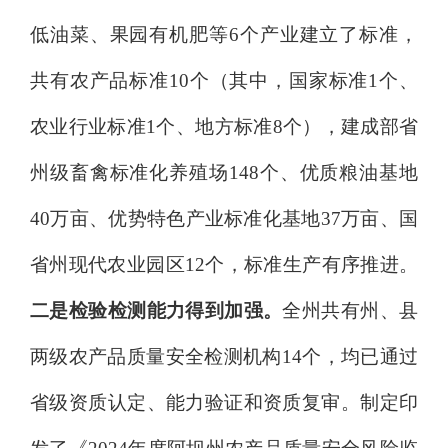
低油菜、果园有机肥等
6
个产业建立了标准，
共有农产品标准
10
个（其中，国家标准
1
个、
农业行业标准
1
个、地方标准
8
个），建成部省
州级畜禽标准化养殖场
148
个、优质粮油基地
40
万亩、优势特色产业标准化基地
37
万亩、国
省州现代农业园区
12
个，标准生产有序推进。
二是检验检测能力得到加强。
全州共有州、县
两级农产品质量安全检测机构
14
个，均已
通过
省级资质认定
、
能力验证和资质复审
。
制定印