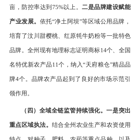
亩，防控率
达到
75
%以上
。
二是品牌建设赋能
产业发展。
依托
“净土阿坝”等区域公用品牌，
培育了
汶川甜樱桃、红原牦牛奶粉
等一批特色
品牌。全州现有地理标志证明商标
14
个、全国
名特优新农产品
11
个，纳入
“天府粮仓”精品品
牌
4
个
。品牌农产品起到了良好的市场示范引
领作用。
（四）全域全链监管持续强化。
一是
突出
重点区域执法。
结合全
州
农业生产和农资使用
特点，对种子、肥料、农药等重点品种，
以及