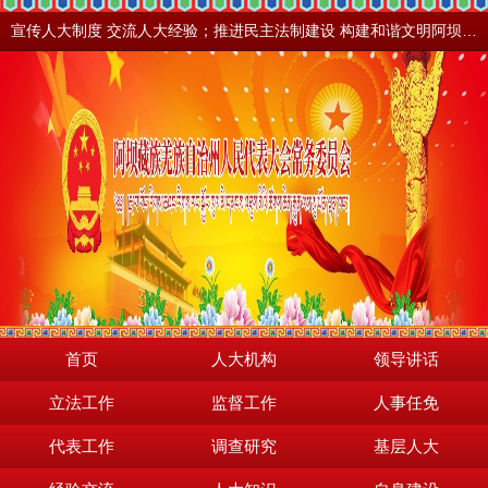
宣传人大制度 交流人大经验；推进民主法制建设 构建和谐文明阿坝。地震之后，阿坝依然美丽！
首页
人大机构
领导讲话
立法工作
监督工作
人事任免
代表工作
调查研究
基层人大