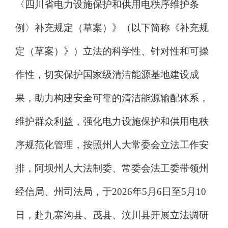
〈四川省电力设施保护和供用电秩序维护条
例〉补充规定（草案）》
（以下简称《补充规
定（草案）》）
立法的科学性
、针对性
和可操
作性，
切实
保护国家级清洁能源基地建设成
果
，
助力构建
安全可靠的清洁能源输配体系
，
维护群众利益，强化电力设施保护和供用电秩
序
规范化管理
，按照
州人大常委会立法工作
安
排，阿坝州人大法制委、常委会法工委
带领州
经信局、州司法局，于
2026
年
5
月
6
日至
5
月
10
日，
赴九寨沟县、茂县、汶川县开展立法调研