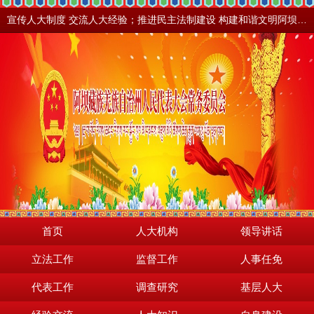
宣传人大制度 交流人大经验；推进民主法制建设 构建和谐文明阿坝。地震之后，阿坝依然美丽！
首页
人大机构
领导讲话
立法工作
监督工作
人事任免
代表工作
调查研究
基层人大