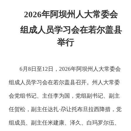
202
6
年
阿坝州人大常委会
组成人员学习会在
若尔盖
县
举行
6月
8
日至
12日，
2026年阿坝州人大常委会
组成人员学习会在若尔盖县召开。
州人大常委
会党组书记、主任李为国，
党组副书记、副主
任贺松，
副主任达扎
·尕让托布旦拉西降措
，党
组成员、副主任
米建康、泽久、白玛罗尔伍、