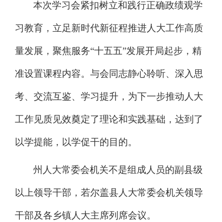
本次
学习会
紧扣树立和践行正确政绩观学
习教育，立足
新时代新征程推进人大工作高质
量发展
，
聚焦服务
“十五五”发展开局起步，精
准设置课程内容
。
与会同志静心聆听、深入思
考、
交流互鉴
、学习提升，为下一步推动人大
工作见质见效奠定了理论和实践基础
，达到了
以学提能，以学促干的目的
。
州人大常委会机关
不是组成人员的
副县级
以上领导干部，
若尔盖
县人大常委会
机关领导
干部
及各乡镇人大主席列席会议。