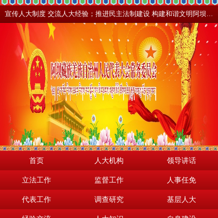
宣传人大制度 交流人大经验；推进民主法制建设 构建和谐文明阿坝。地震之后，阿坝依然美丽！
首页
人大机构
领导讲话
立法工作
监督工作
人事任免
代表工作
调查研究
基层人大