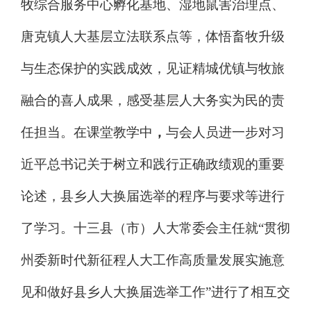
牧综合服务中心孵化基地
、湿地鼠害治理点
、
唐克镇人大基层立法联系点等
，体悟畜牧升级
与
生态
保护的实践成效
，
见证
精城优镇
与
牧旅
融合的喜人成果，
感受
基层人大务实为民
的责
任担当
。在课堂教学中
，
与
会人员
进一步
对习
近平总书记关于树立和践行正确政绩观
的重要
论述，
县乡人大换届选举的程序与要求等进行
了学习。十三县（市）人大常委会主任就
“贯彻
州委新时代新征程人大工作高质量发展实施意
见和做好县乡人大换届选举工作”进行了
相互
交