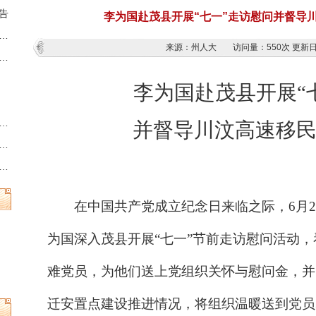
告
李为国赴茂县开展“七一”走访慰问并督导
藏族羌族自治州第十三届人民代表大会第六次会议时间的决定
来源：州人大
访问量：
550次
更新日期
族羌族自治州人民代表大会常务委员会公告
李为国赴茂县开展
“
州县乡两级人民代表大会换届选举时间的决定
并督导川汶高速移
族羌族自治州第十三届人民代表大会常务委员会公告
族羌族自治州人民代表大会常务委员会公告
在中国共产党成立纪念日来临之际，
6月
为国深入茂县开展“七一”节前走访慰问活动
难党员，为他们送上党组织关怀与慰问金，并
迁安置点建设推进情况，将组织温暖送到党员