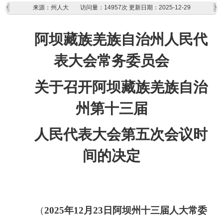
来源：州人大
访问量：
14957次
更新日期：2025-12-29
阿坝藏族羌族自治州人民代
表大会常务委员会
关于召开阿坝藏族羌族自治
州第
十三
届
人民代表大会第
五
次会议
时
间
的决定
（
202
5
年
12
月
23
日
阿坝州十
三
届人大常委