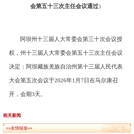
会
第
五
十
三
次
主任会议
通过
）
阿坝州十
三
届人大常委会第
三十
次会议
授
权
，州十
三
届人大常委会第
五十
三
次
主任会议
决定：
阿坝藏族羌族自治州第十三届
人民代表
大会第
五
次会议于
202
6
年
1
月
7
日
在马尔康召
开，会期
3
天。
相关新闻
==友情链接==