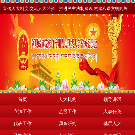
宣传人大制度 交流人大经验；推进民主法制建设 构建和谐文明阿坝。地震之后，阿坝依然美丽！
首页
人大机构
领导讲话
立法工作
监督工作
人事任免
代表工作
调查研究
基层人大