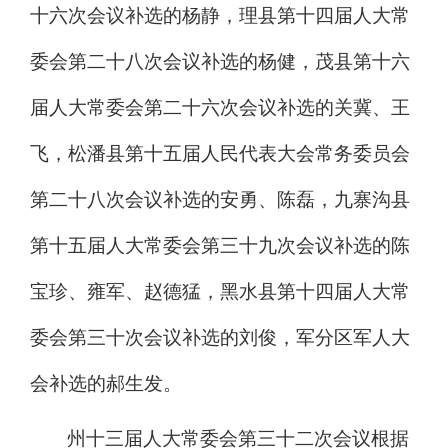
十六
次会议
补选的杨静，
理县第十四届人大常
委会第
二十八
次会议
补选的杨健，
茂县第十六
届人大常委会第二十六次会议
补选的关冀
、
王
飞，
松潘县第十五届人民代表大会常务委员会
第二十八次会议
补选的安勇
、
陈磊，
九寨沟县
第十五届人大常委会第
三十
九
次会议
补选的陈
宝珍
、
雍军、赵德猛，
黑水
县第十
四
届人大常
委会第
三十
次
会议
补选的刘俊，
军分区军人大
会
补选
的
郝生发
。
州十三届人大常委会第三十二次会议根据