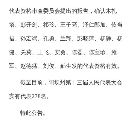
代表资格审查委员会提出的报告，确认木扎
塔、彭开剑、祁玲、王子亮、泽仁郎加、依当
措、孙宏斌、孔勇、兰翔、彭晓萍、杨静、杨
健、关冀、王飞、安勇、陈磊、陈宝珍、雍
军、赵德猛、刘俊、郝生发的代表资格有效。
截至目前
，阿坝州
第
十三届
人民
代表
大会
实有
代表
27
8
名
。
特此公告。