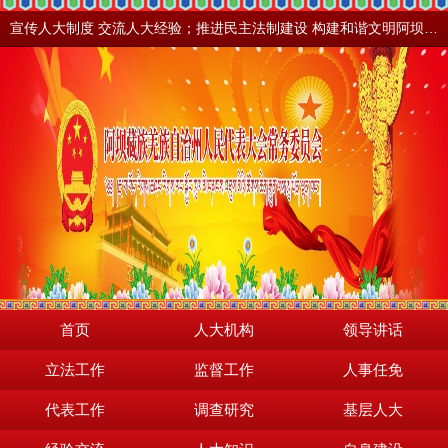
宣传人大制度 交流人大经验；推进民主法制建设 构建和谐文明阿坝。地震之后，阿坝依然美丽！
首页
人大机构
领导讲话
立法工作
监督工作
人事任免
代表工作
调查研究
基层人大