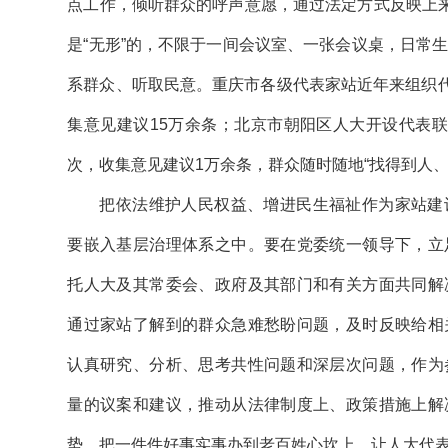
点工作，倾听群众的呼声意愿，通过法定方式反映上来
是“无形”的，不限于一间会议室、一张会议桌，日常
系群众、听取民意。重庆市各级代表家站近年来组织代
集意见建议15万余条；北京市朝阳区人大开设代表联
次，收集意见建议1万余条，群众随时随地“找得到人、
把依法维护人民权益、增进民生福祉作为家站建
要嵌入基层治理体系之中。要在党委统一领导下，立
托人大及其常委会、政府及其部门和有关方面共同解
通过家站了解到的群众急难愁盼问题，及时反映给相
认真研究、分析、思考共性问题和深层次问题，作为
量的议案和建议，推动从法律制度上、政策措施上解
势，把一件件好事实事办到老百姓心坎上，让人大代