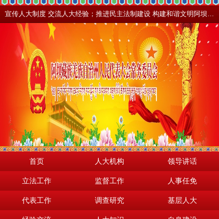
宣传人大制度 交流人大经验；推进民主法制建设 构建和谐文明阿坝。地震之后，阿坝依然美丽！
首页
人大机构
领导讲话
立法工作
监督工作
人事任免
代表工作
调查研究
基层人大