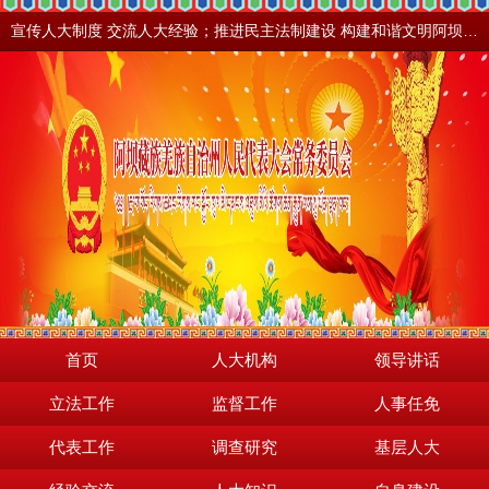
宣传人大制度 交流人大经验；推进民主法制建设 构建和谐文明阿坝。地震之后，阿坝依然美丽！
首页
人大机构
领导讲话
立法工作
监督工作
人事任免
代表工作
调查研究
基层人大