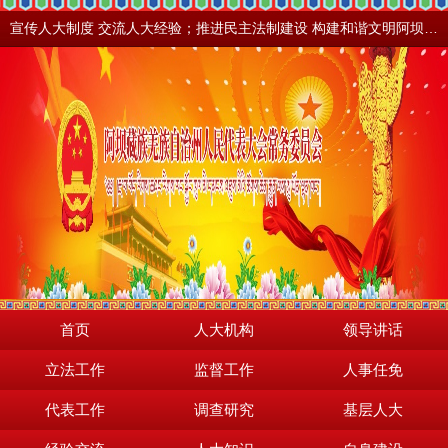
宣传人大制度 交流人大经验；推进民主法制建设 构建和谐文明阿坝。地震之后，阿坝依然美丽！
首页
人大机构
领导讲话
立法工作
监督工作
人事任免
代表工作
调查研究
基层人大