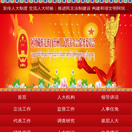
宣传人大制度 交流人大经验；推进民主法制建设 构建和谐文明阿坝。地震之后，阿坝依然美丽！
首页
人大机构
领导讲话
立法工作
监督工作
人事任免
代表工作
调查研究
基层人大