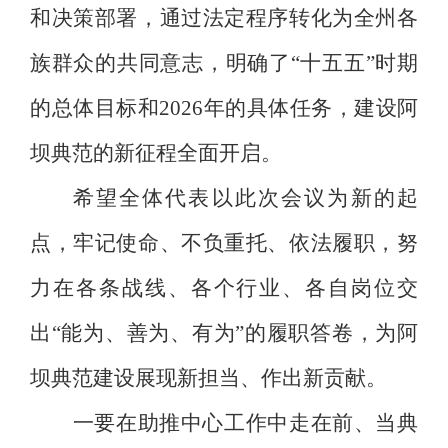
和决策部署，通过法定程序
转化为
全州各
族群众的共同意志，
明确了
“
十五五
”
时期
的总体目标和
2026
年的具体任务，建设阿
坝典范的
新征程全面开启
。
希望全体代表以此次会议为新
的
起
点，牢记使命、不负重托
、
依法履职，
努
力
在各条战线、各个行业、各自岗位交
出
“
能为、善为、有为
”
的履职答卷
，
为阿
坝典范建设
展现新担当、作出新贡献。
一要
在
助推中心工作
中走在前、当典