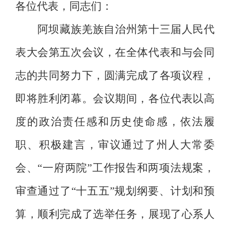
各位代表，同志们：
阿坝藏族羌族自治州第十三届人民代
表大会第
五
次会议，在全体代表和与会同
志的共同努力下，圆满完成了各项议程，
即将胜利闭幕。会议期间，各位代表以高
度的政治责任感和历史使命感，依法履
职、积极建言，
审议通过了州人大常委
会、
“
一府两院
”
工作报告
和两项法规案
，
审查
通过了
“
十五五
”
规划纲要
、
计划
和
预
算，
顺利完成了选举任务
，展现了心系人