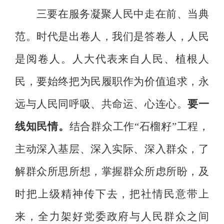
三要
在
服务凝聚人民中走在前、
当
典
范
。
时代是出卷人，我们是答卷人，人民
是阅卷人。人大代表来自人民、植根人
民，
要
始终把为民履职作为
价值
追求，永
远与人民同呼吸、共命运、心连心。
要一
线知民情。
结合群众工作
“石榴籽”
工程，
主动深入
基层、
深入实际、
深入群众
，了
解群众所思所想，掌握群众所虑所盼，及
时把上级精神传下去，把社情民意带上
来，全力架好
党委政府
与人民群众之间