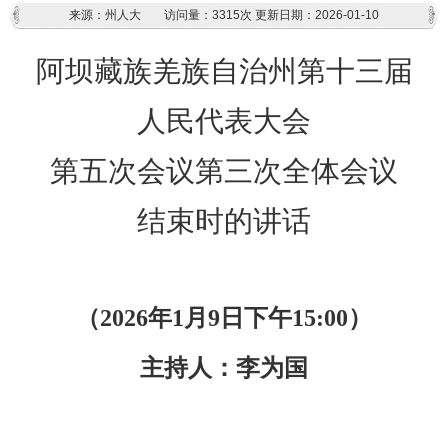
来源：州人大
访问量：
3315次
更新日期：2026-01-10
阿坝藏族羌族自治州第十三届
人民代表大会
第
五
次会议第三次全体会议
结束时的讲话
（
202
6
年
1
月
9
日
下
午
1
5
:
0
0
）
主持人：
李为国