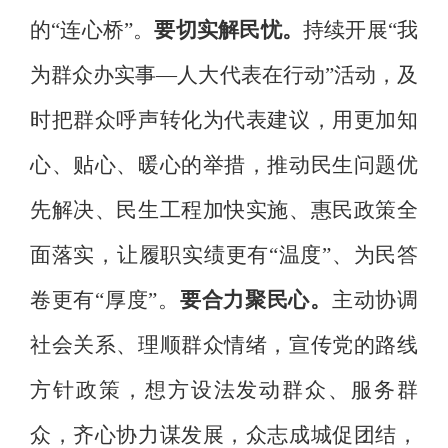
的
“
连心桥
”
。
要
切实
解民忧
。
持续开展
“
我
为群众办实事
—人大代表在行动
”
活动，及
时把群众呼声转化为代表建议，
用
更加知
心、贴心、暖心的举措
，
推动民生问题优
先解决、民生工程加快实施、惠民政策全
面落实，让
履职
实绩更有
“
温度
”
、
为民
答
卷更有
“
厚度
”
。
要
合力
聚民心
。
主动协调
社会关系、理顺群众情绪，
宣传党的路线
方针政策，
想方设法发动群众
、服务群
众，齐心协力谋发展，众志成城促团结，