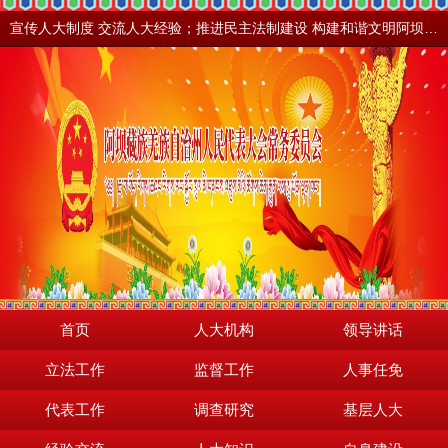
宣传人大制度 交流人大经验；推进民主法制建设 构建和谐文明阿坝。地震之后，阿坝依然美丽！
首页
人大机构
领导讲话
立法工作
监督工作
人事任免
代表工作
调查研究
基层人大