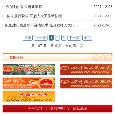
初心映使命 奋进新征程
2021-12-03
依法履行职权 开启人大工作新征程
2021-12-03
以创建代表履职平台为抓手 充分发挥人大代表主体作用
2021-12-03
首页
上一页
1
2
3
下一页
末页
共 107 条
共 4 页
当前第 1 页
==友情链接==
关于我们
|
版权声明
|
网站地图