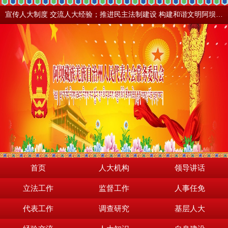
宣传人大制度 交流人大经验；推进民主法制建设 构建和谐文明阿坝。地震之后，阿坝依然美丽！
首页
人大机构
领导讲话
立法工作
监督工作
人事任免
代表工作
调查研究
基层人大