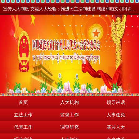
宣传人大制度 交流人大经验；推进民主法制建设 构建和谐文明阿坝。地震之后，阿坝依然美丽！
首页
人大机构
领导讲话
立法工作
监督工作
人事任免
代表工作
调查研究
基层人大