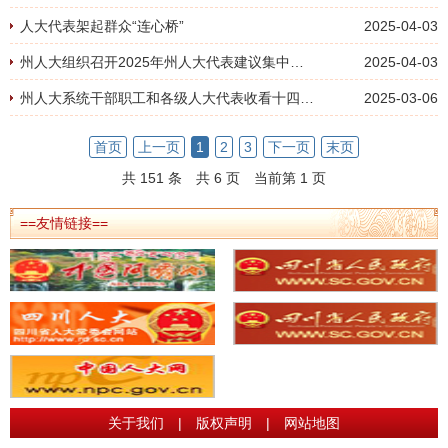
人大代表架起群众“连心桥”
2025-04-03
州人大组织召开2025年州人大代表建议集中交办会
2025-04-03
州人大系统干部职工和各级人大代表收看十四届全国人大三次会议开幕直播
2025-03-06
首页
上一页
1
2
3
下一页
末页
共 151 条
共 6 页
当前第 1 页
==友情链接==
关于我们
|
版权声明
|
网站地图