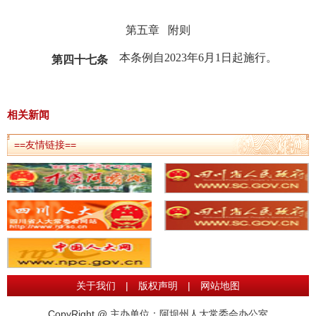
第五章
附则
本条例自
2023
年
6
月
1
日
起施行。
第四十七条
相关新闻
==友情链接==
关于我们
|
版权声明
|
网站地图
CopyRight @ 主办单位：阿坝州人大常委会办公室