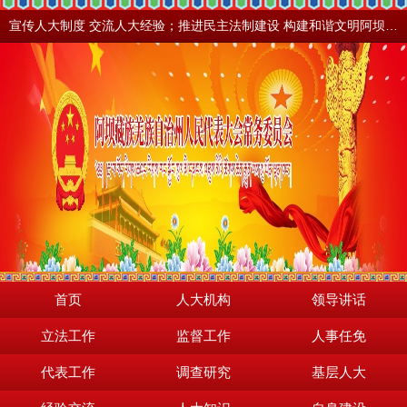
宣传人大制度 交流人大经验；推进民主法制建设 构建和谐文明阿坝。地震之后，阿坝依然美丽！
首页
人大机构
领导讲话
立法工作
监督工作
人事任免
代表工作
调查研究
基层人大