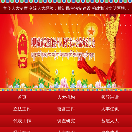
宣传人大制度 交流人大经验；推进民主法制建设 构建和谐文明阿坝。地震之后，阿坝依然美丽！
首页
人大机构
领导讲话
立法工作
监督工作
人事任免
代表工作
调查研究
基层人大