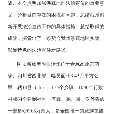
战。
本文点明加强涉藏地区法治宣传的重要意
义，分析目前存在的困境和问题，
总结
我州创
新开展法治宣传工作
的具体措施，总结取得的
成效，探索出了一条契合
我州涉藏地区实际
、
彰显特色的
法治宣传
新路径。
阿坝藏族羌族自治州位于青藏高原东南
缘、四川省西北部，幅员面积
8.42
万平方公
里，辖
13
县（市）、
174
个乡镇、
10
90
个行政
村和
64
个建制社区，有藏、羌、回、汉等各族
干部群众
89.6
万余人，是全国唯一的藏族羌族