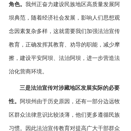
角色。
我州正奋力建设民族地区高质量发展阿
坝典范，
随着
经济社会发展
，影响人们思想观
念因素复杂多样，这就需要我们加强法
治
宣传
教育，正确发挥其教育、劝导的职能，减少摩
擦，
建设平安阿坝、法治阿坝，进一步营造法
治化营商环境。
三是法治宣传对涉藏地区发展实际的必要
性。
阿坝州由于历史原因，还有一部分
边远牧
区
群众法律意识比较淡薄，他们更多
遵循
民族
习惯。因此法
治
宣传教育对提高广大干部群众