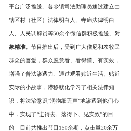
平台广泛推送。各乡镇司法助理员通过建立由
辖区村（社区）法律明白人、寺庙法律明白
人、人民调解员等
50
余个微信群积极推送。
对
象精准。
节目推出后，受到广大僧尼和农牧民
群众的喜爱，群众愿意看、看得懂、有实效，
增强了普法渗透力。通过观看贴近生活、贴近
实际的小故事，潜移默化学习了相关法律知
识，将法治意识
“
润物细无声
”
地渗透到他们心
中，实现了
“
进得去、落得下、见实效
”
的目
的。目前共推出节目
150
余期，点击量
20
余万