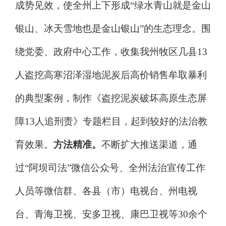
成势见效，使全州上下形成
“
绿水青山就是金山
银山、冰天雪地也是金山银山
”
的生态理念。围
绕党委、政府中心工作，收集我州牧区几县
13
人盗挖高寒沼泽湿地泥炭后高价销售牟取暴利
的典型案例，制作《盗挖泥炭破坏高原生态屏
障
13
人追刑责》专题栏目，起到较好的法治教
育效果。
方法精准。
不断扩大推送渠道，通
过
“
阿坝司法
”
微信公众号、全州法治宣传工作
人员等微信群、各县（市）电视台、州电视
台、青海卫视、安多卫视、康巴卫视等
30
余个