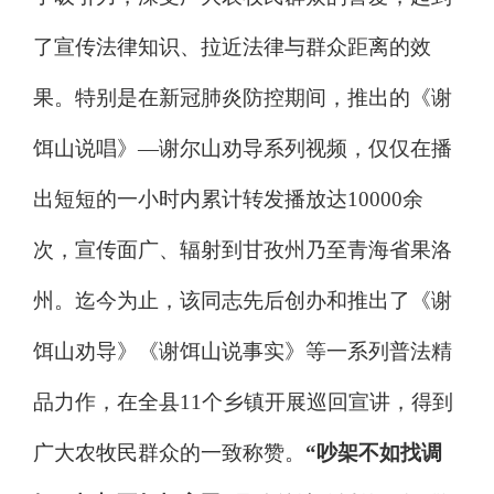
了宣传法律知识、拉近法律与群众距离的效
果。特别是在新冠肺炎防控期间，推出的《谢
饵山说唱》
—
谢尔山劝导系列视频，仅仅在播
出短短的一小时内累计转发播放达
10000
余
次，宣传面广、辐射到甘孜州乃至青海省果洛
州。迄今为止，该同志先后创办和推出了《谢
饵山劝导》《谢饵山说事实》等一系列普法精
品力作，在全县
11
个乡镇开展巡回宣讲，得到
广大农牧民群众的一致称赞。
“
吵架不如找调