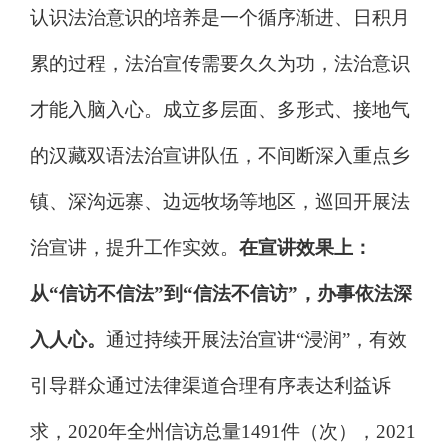
认识法治意识的培养是一个循序渐进、日积月
累的过程，法治宣传需要久久为功，法治意识
才能入脑入心。成立多层面、多形式、接地气
的汉藏双语法治宣讲队伍，不间断深入重点乡
镇、深沟远寨、边远牧场等地区，巡回开展法
治宣讲，提升工作实效。
在宣讲效果上：
从
“
信访不信法
”
到
“
信法不信访
”
，办事依法深
入人心。
通过持续开展法治宣讲
“
浸润
”
，有效
引导群众通过法律渠道合理有序表达利益诉
求，
2020
年全州信访总量
1491
件（次），
2021