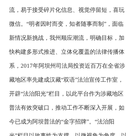
流，易于接受碎片化信息、视觉停留短，喜玩
微信。
“
明者因时而变，知者随事而制
”
，面临
新情况新挑战，我州顺应潮流，明确目标，加
快构建多形式推进、立体化覆盖的法律传播体
系，
2017
年阿坝州司法局投资近百万在全省涉
藏地区率先建成汉藏
“
双语
”
法治宣传工作室，
开辟
“
法治阳光
”
栏目，以此平台作为涉藏地区
普法有效突破口，推动工作不断深入开展，如
今已成为阿坝普法的
“
金字招牌
”
。
“
法治阳
光
”
栏目以故事性为支撑、以微视角为角度、以