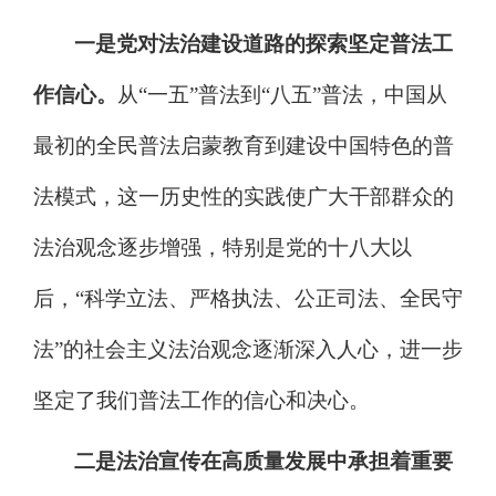
一
是党对法
治
建设道路的探索坚定普法工
作信心。
从
“
一五
”
普法到
“
八
五
”
普法，中国从
最初的全民普法启蒙教育到建设中国特色的普
法模式，这一历史性的实践使广大干部群众的
法
治
观念逐步增强，
特别是党的十八大以
后，
“
科学立法
、
严格执法
、
公正司法
、
全民守
法
”
的社会主义法
治
观念逐渐深入人心，进一步
坚定了我们普法工作的信心和决心。
二是法治宣传在高质量发展中承担着重要