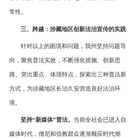
常性。
三
、跨越：
涉藏
地区创新法
治
宣传的
实践
针对以上的困境和问题，我州坚持问题导
向，聚焦普法实效，
不断强化措施、创新思
路、突出重点、体现特点，
探索出三种普法新
方式，
为
涉藏
地区长治久安营造良好法治环
境。
坚持
“
新
媒体
”
普法。
当前全社会已进入自
媒体时代，僧尼和信教群众逐渐顺应时代潮