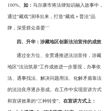
100%
。
如：
马尔康市将法律知识融入故事中，
通过
“
藏戏
”
演绎出来，打造
“
藏戏＋普法
”
品
牌，深受群众喜爱
¨¨¨
四、升华：涉藏
地区创新法
治
宣传的
成效
通过全方位、全贯通推进法治宣传，涉藏
地区
“
法治筑基
”
工作成效进一步显现，办事依
法、遇事找法、解决问题用法、化解矛盾靠法
的法治良序逐步形成。在工作中实现宣讲方式
和宣讲效果的
“
三种转变
”
。
在宣讲方式上：