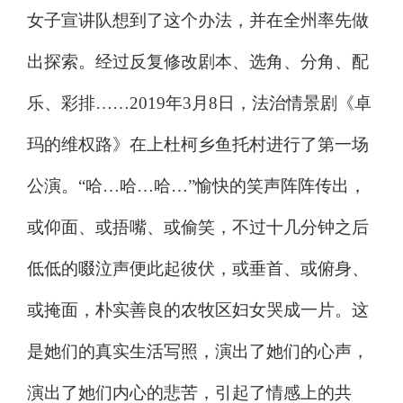
女子宣讲队想到了这个办法，并在全州率先做
出探索。经过反复修改剧本、选角、分角、配
乐、彩排
……2019
年
3
月
8
日，法治情景剧《卓
玛的维权路》在上杜柯乡鱼托村进行了第一场
公演。
“
哈
…
哈
…
哈
…”
愉快的笑声阵阵传出，
或仰面、或捂嘴、或偷笑，不过十几分钟之后
低低的啜泣声便此起彼伏，或垂首、或俯身、
或掩面，朴实善良的农牧区妇女哭成一片。这
是她们的真实生活写照，演出了她们的心声，
演出了她们内心的悲苦，引起了情感上的共