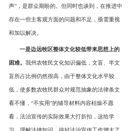
声
”
，
是群众期盼
的
。
但
同时也谈到，在推进中
存在一些
主客观方面的
问题和不足，亟需重视
和加以解决。
一
是
边远牧区
整体文化较低带来思想上的
困难。
我州农牧民文化知识偏低，文盲、半文
盲所占比例仍然很高，由于整体文化水平较
低，使多数农牧民群众对规范抽象的法律条文
看不懂，
“
不实用
”
的辅导材料内容枯燥不愿
看，法
治
宣传的实际效果大打折扣，这给学
习、理解法律知识，搞好法
治
宣传工作增大了