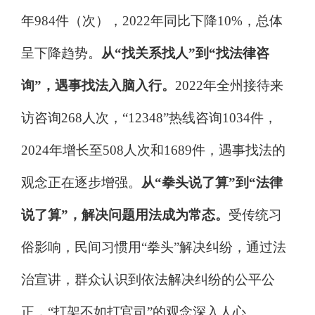
年
984
件（次），
2022
年同比下降
10%
，总体
呈下降趋势。
从
“
找关系找人
”
到
“
找法律咨
询
”
，遇事找法入脑入行。
2022
年全州接待来
访咨询
268
人次，
“12348”
热线咨询
1034
件，
2024
年增长至
508
人次和
1689
件，遇事找法的
观念正在逐步增强。
从
“
拳头说了算
”
到
“
法律
说了算
”
，解决问题用法成为常态。
受传统习
俗影响，民间习惯用
“
拳头
”
解决纠纷，通过法
治宣讲，群众认识到依法解决纠纷的公平公
正，
“
打架不如打官司
”
的观念深入人心。