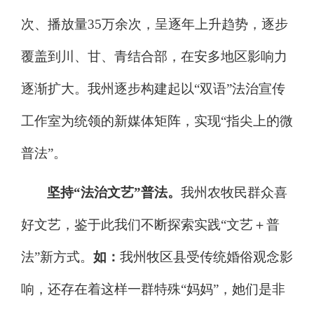
次、播放量
35
万余次，呈逐年上升趋势，逐步
覆盖到川、甘、青结合部，在安多地区影响力
逐渐扩大。我州逐步构建起以
“
双语
”
法治宣传
工作室为统领的新媒体矩阵，实现
“
指尖上的微
普法
”
。
坚持
“
法治文艺
”
普法。
我州农牧民群众喜
好文艺，鉴于此我们不断探索实践
“
文艺＋普
法
”
新方式。
如：
我州牧区县受传统婚俗观念影
响，还存在着这样一群特殊
“
妈妈
”
，她们是非