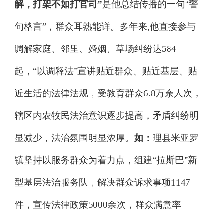
解，打架不如打官司
”
是他总结传播的一句
“
警
句格言
”
，群众耳熟能详。多年来
,
他直接参与
调解家庭、邻里、婚姻、草场纠纷达
584
起，
“
以调释法
”
宣讲贴近群众、贴近基层、贴
近生活的法律法规，受教育群众
6.8
万余人次，
辖区内农牧民法治意识逐步提高，矛盾纠纷明
显减少，法治氛围明显浓厚。
如：
理县米亚罗
镇坚持以服务群众为着力点，组建
“
拉斯巴
”
新
型基层法治服务队，解决群众诉求事项
1147
件，宣传法律政策
5000
余次，群众满意率