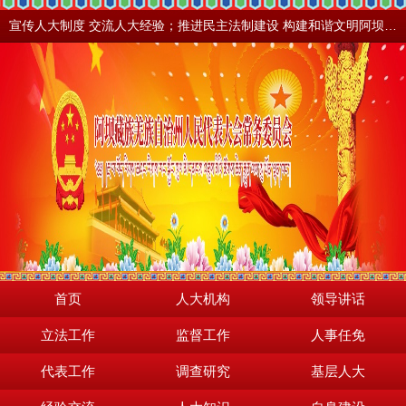
宣传人大制度 交流人大经验；推进民主法制建设 构建和谐文明阿坝。地震之后，阿坝依然美丽！
首页
人大机构
领导讲话
立法工作
监督工作
人事任免
代表工作
调查研究
基层人大