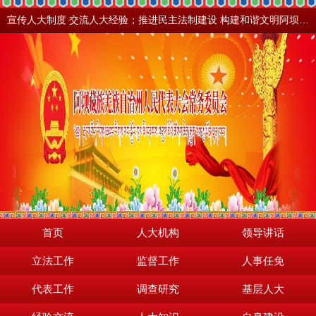
宣传人大制度 交流人大经验；推进民主法制建设 构建和谐文明阿坝。地震之后，阿坝依然美丽！
首页
人大机构
领导讲话
立法工作
监督工作
人事任免
代表工作
调查研究
基层人大