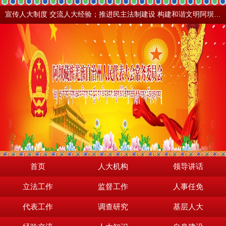
宣传人大制度 交流人大经验；推进民主法制建设 构建和谐文明阿坝。地震之后，阿坝依然美丽！
首页
人大机构
领导讲话
立法工作
监督工作
人事任免
代表工作
调查研究
基层人大