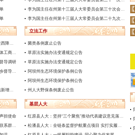
单
李为国主任在州第十三届人大常委员会第三十次会议结束时的讲话
单
李为国主任在州第十三届人大常委员会第二十九次会议结束时的讲话
立法工作
阿坝州人大常委会副主任达扎·尕让托布旦拉西降措赴若尔盖县开展专项督导工作
菌类条例废止公告
阿坝州人大常委会副主任米建康带队开展个体工商户突出问题专题调研
草原法实施办法变通规定公告
督导调研
草原法实施办法变通规定公告
阿坝州人大常委会副主任祁玲赴小金县木坡乡督导调研
阿坝州生态环境保护条例公告
阿坝州生态环境保护条例公告
州人大常委会项目跟踪监督组开展“实现城镇新增就业7000人”民生实事项目跟踪监督工作
州人大野保条例废止公告
基层人大
歌声担使命
红原县人大：坚持“三个聚焦”推动代表建议意见落地落实
白玛罗尔伍在马尔康市草登乡开展人大代表联系群众活动
松潘县人大：全链条监督护航重点项目 实打实履职守护民生福祉
加温
红原县人大：一线履职助建设 同心聚力促发展