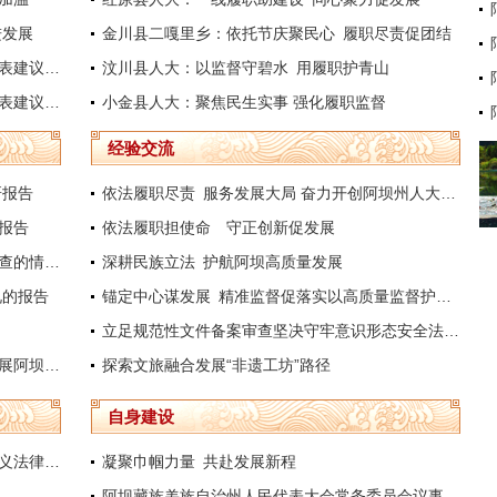
进发展
金川县二嘎里乡：依托节庆聚民心 履职尽责促团结
阿坝州人大常委会副主任米建康带队开展代表建议跟踪督办
汶川县人大：以监督守碧水 用履职护青山
阿坝州人大常委会副主任唐远益带队开展代表建议督办
小金县人大：聚焦民生实事 强化履职监督
经验交流
研报告
依法履职尽责 服务发展大局 奋力开创阿坝州人大社会建设工作新局面
报告
依法履职担使命 守正创新促发展
关于《中华人民共和国社会保险法》执法检查的情况报告
深耕民族立法 护航阿坝高质量发展
况的报告
锚定中心谋发展 精准监督促落实以高质量监督护航新时代法治建设行稳致远
立足规范性文件备案审查坚决守牢意识形态安全法治防线
阿坝州人大常委会副主任白玛罗尔伍带队开展阿坝州现代农牧产业发展情况调研
探索文旅融合发展“非遗工坊”路径
自身建设
做好法律清理工作不断完善中国特色社会主义法律体系
凝聚巾帼力量 共赴发展新程
阿坝藏族羌族自治州人民代表大会常务委员会议事规则